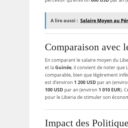
percevoir qu’environ
600 USD
par an 
A lire aussi :
Salaire Moyen au Pé
Comparaison avec le
En comparant le salaire moyen du Libe
et la
Guinée
, il convient de noter que 
comparable, bien que légèrement infé
est d’environ
1 200 USD
par an (envir
100 USD
par an (environ
1 010 EUR
). 
pour le Liberia de stimuler son économi
Impact des Politique